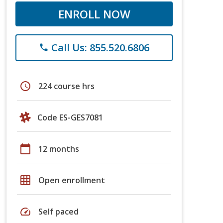
ENROLL NOW
Call Us: 855.520.6806
phone
schedule
224 course hrs
Code ES-GES7081
calendar_today
12 months
grid_on
Open enrollment
speed
Self paced