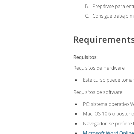
Prepárate para entr
Consigue trabajo m
Requirement
Requisitos:
Requisitos de Hardware:
Este curso puede tomars
Requisitos de software:
PC: sistema operativo W
Mac: OS 10.6 o posterio
Navegador: se prefiere 
Microsoft Word Online