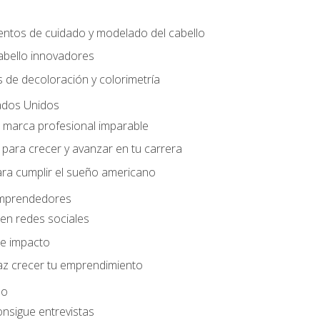
entos de cuidado y modelado del cabello
abello innovadores
 de decoloración y colorimetría
ados Unidos
a marca profesional imparable
para crecer y avanzar en tu carrera
ara cumplir el sueño americano
 emprendedores
en redes sociales
e impacto
az crecer tu emprendimiento
eo
onsigue entrevistas