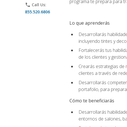
programa te prepara para tra
phone
Call Us:
855.520.6806
Lo que aprenderás
Desarrollarás habilidade
incluyendo tintes y deco
Fortalecerás tus habilid
de los clientes y gestion
Crearás estrategias de m
clientes a través de rede
Desarrollarás competenc
portafolio, para prepar
Cómo te beneficiarás
Desarrollarás habilidade
entornos de salones, bar