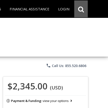
G
FINANCIAL ASSISTANCE
LOGIN
phone
Call Us: 855.520.6806
$2,345.00
(USD)
Payment & Funding:
view your options